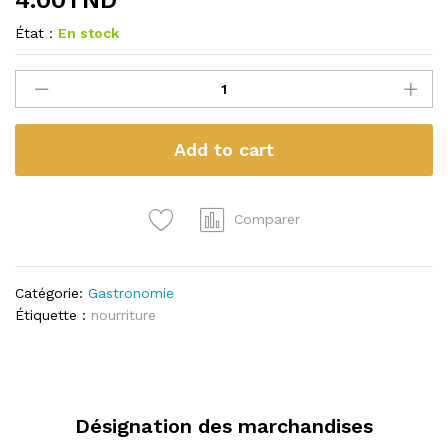
État :
En stock
0e
la
quantité
Add to cart
Comparer
Catégorie:
Gastronomie
Étiquette :
nourriture
Désignation des marchandises