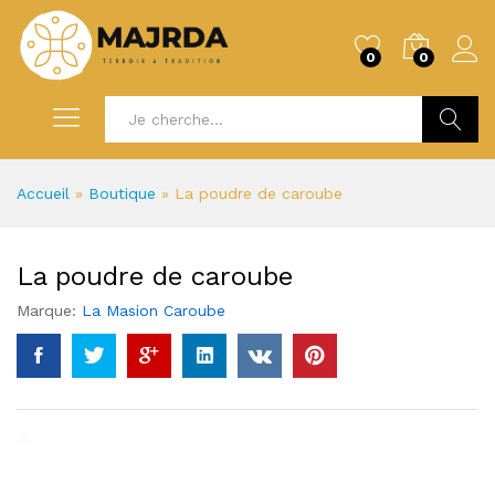
0
0
Recherc
Accueil
»
Boutique
»
La poudre de caroube
La poudre de caroube
Marque:
La Masion Caroube