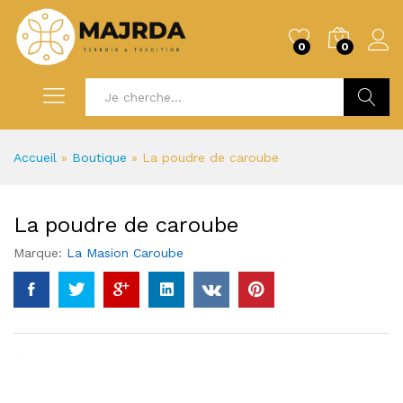
0
0
Recherc
Accueil
»
Boutique
»
La poudre de caroube
La poudre de caroube
Marque:
La Masion Caroube