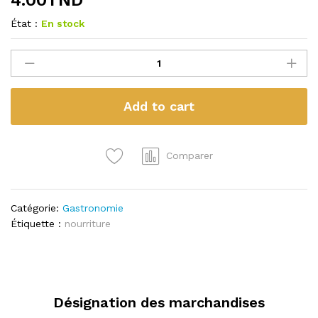
État :
En stock
0e
la
quantité
Add to cart
Comparer
Catégorie:
Gastronomie
Étiquette :
nourriture
Désignation des marchandises