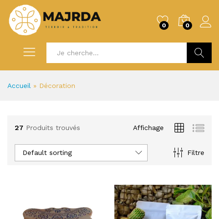
0
0
Recherc
Accueil
»
Décoration
27
Produits trouvés
Affichage
Default sorting
Filtre