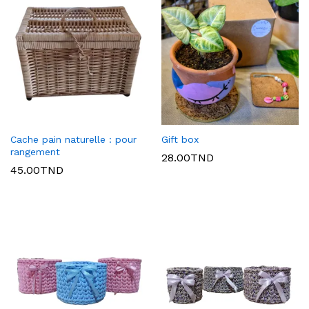
Cache pain naturelle : pour
Gift box
rangement
28.00
TND
45.00
TND