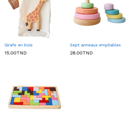
Girafe en bois
Sept anneaux empilables
15.00
TND
28.00
TND
x
ce
ce