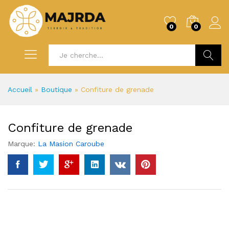
0
0
Recherc
Accueil
»
Boutique
»
Confiture de grenade
Confiture de grenade
Marque:
La Masion Caroube