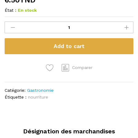
État :
En stock
0e
la
quantité
Add to cart
Comparer
Catégorie:
Gastronomie
Étiquette :
nourriture
Désignation des marchandises