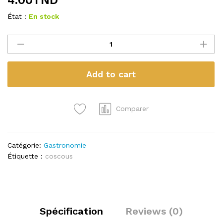
État :
En stock
0e
la
quantité
Add to cart
Comparer
Catégorie:
Gastronomie
Étiquette :
coscous
Spécification
Reviews (0)