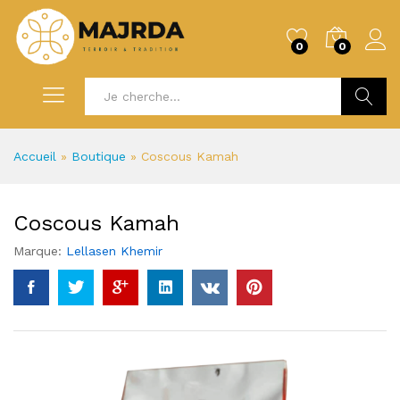
0
0
Recherc
Accueil
»
Boutique
»
Coscous Kamah
Coscous Kamah
Marque:
Lellasen Khemir