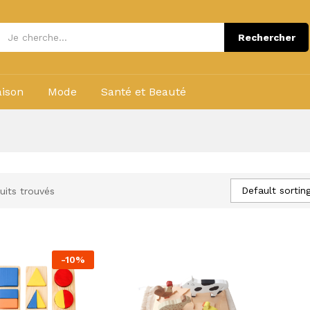
Rechercher
ison
Mode
Santé et Beauté
Default sortin
uits trouvés
-
10
%