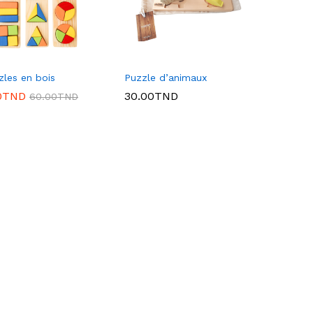
zles en bois
Puzzle d’animaux
0
0
TND
TND
30.00
30.00
TND
TND
60.00
60.00
TND
TND