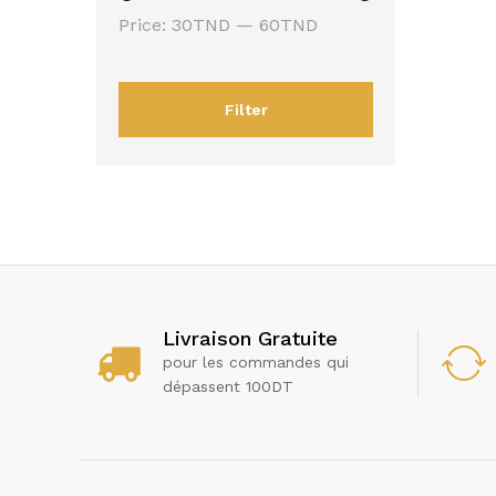
Min
Max
Price:
30TND
—
60TND
price
price
Filter
Livraison Gratuite
pour les commandes qui
dépassent 100DT