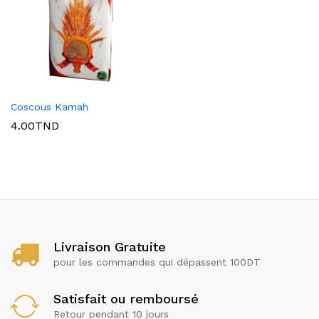
Coscous Kamah
4.00
TND
x
ce
ce
Livraison Gratuite
pour les commandes qui dépassent 100DT
Satisfait ou remboursé
Retour pendant 10 jours