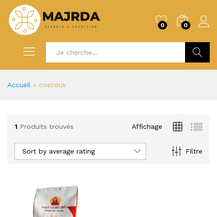
0
0
Recherc
Accueil
»
coscous
1
Produits trouvés
Affichage
Sort by average rating
Filtre