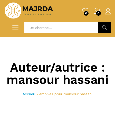
0
0
Recherc
Auteur/autrice :
mansour hassani
Accueil
»
Archives pour mansour hassani