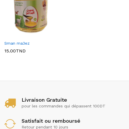
Sman ma3ez
15.00
TND
x
ce
ce
Livraison Gratuite
pour les commandes qui dépassent 100DT
Satisfait ou remboursé
Retour pendant 10 jours