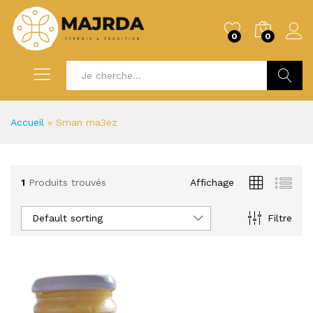
0
0
Recherc
Accueil
»
Sman ma3ez
1
Produits trouvés
Affichage
Default sorting
Filtre