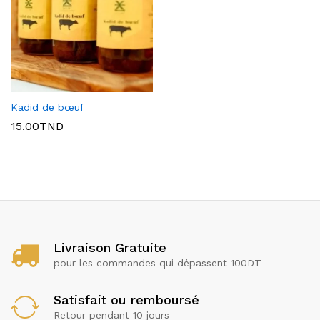
Kadid de bœuf
15.00
TND
x
ce
ce
Livraison Gratuite
pour les commandes qui dépassent 100DT
Satisfait ou remboursé
Retour pendant 10 jours