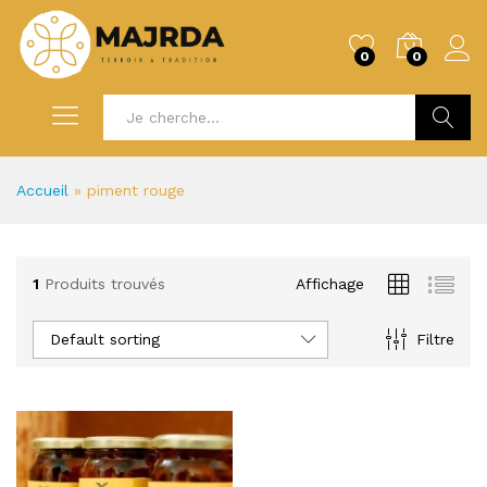
0
0
Recherc
Accueil
»
piment rouge
1
Produits trouvés
Affichage
Default sorting
Filtre