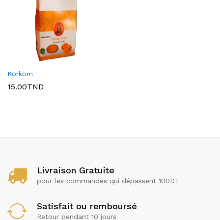
Korkom
15.00
TND
x
ce
ce
Livraison Gratuite
pour les commandes qui dépassent 100DT
Satisfait ou remboursé
Retour pendant 10 jours