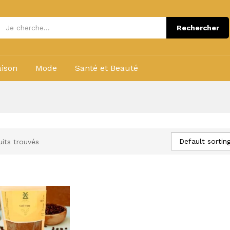
Rechercher
ison
Mode
Santé et Beauté
Default sortin
its trouvés