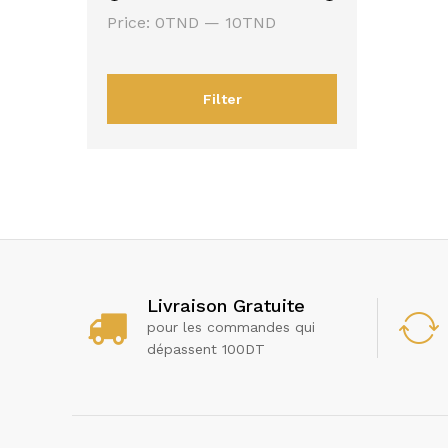
Min
Max
Price:
0TND
—
10TND
price
price
Filter
Livraison Gratuite
pour les commandes qui
dépassent 100DT