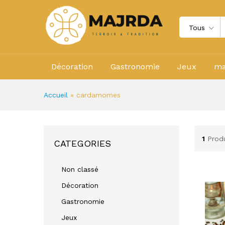
Tous
Décoration
Gastronomie
Jeux
ma
Accueil
»
cardamomes
1
Produ
CATEGORIES
Non classé
Décoration
Gastronomie
Jeux