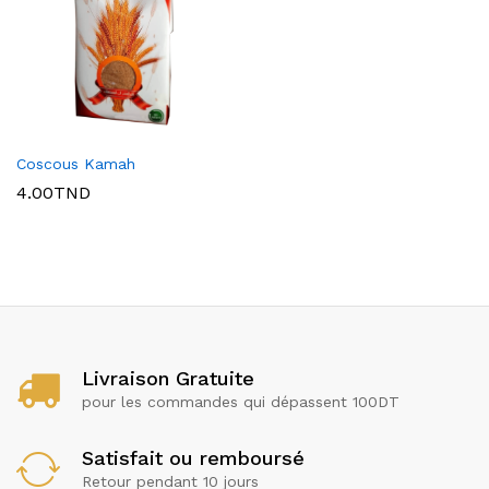
Coscous Kamah
4.00
TND
x
ce
ce
Livraison Gratuite
pour les commandes qui dépassent 100DT
Satisfait ou remboursé
Retour pendant 10 jours